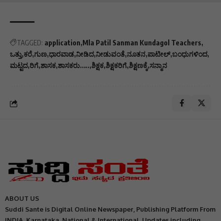
TAGGED:
application
Mla Patil Sanman Kundagol Teachers
ಒತ್ತು
ಕರೆ
ಗುಣ
ಧಾರವಾಡ
ನೀಡಿದ
ನೀಡುವಂತೆ
ನೂತನ
ಪಾಟೀಲ್
ಬಂಧುಗಳಿಂದ
ಮಟ್ಟದ
ರಿಗೆ
ಶಾಸಕ
ಶಾಸಕರು…..
ಶಿಕ್ಷಕ
ಶಿಕ್ಷಕರಿಗೆ
ಶಿಕ್ಷಣಕ್ಕೆ
ಸನ್ಮಾನ
ABOUT US
Suddi Sante is Digital Online Newspaper, Publishing Platform From
INDIA. Karnataka, National & International, Updates including