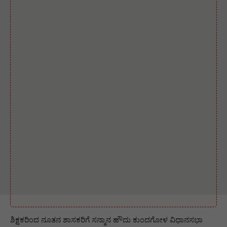
ಶಿಕ್ಷಕರಿಂದ ನೂತನ ಶಾಸಕರಿಗೆ ಸನ್ಮಾನ ಹೌದು ಕುಂದಗೋಳ ವಿಧಾನಸಭಾ