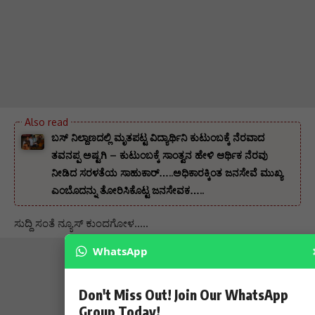
ಬಸ್ ನಿಲ್ದಾಣದಲ್ಲಿ ಮೃತಪಟ್ಟ ವಿದ್ಯಾರ್ಥಿನಿ ಕುಟುಂಬಕ್ಕೆ ನೆರವಾದ
ತವನಪ್ಪ ಅಷ್ಟಗಿ – ಕುಟುಂಬಕ್ಕೆ ಸಾಂತ್ವನ ಹೇಳಿ ಆರ್ಥಿಕ ನೆರವು
ನೀಡಿದ ಸರಳತೆಯ ಸಾಹುಕಾರ್…..ಅಧಿಕಾರಕ್ಕಿಂತ ಜನಸೇವೆ ಮುಖ್ಯ
ಎಂಬೊದನ್ನು ತೋರಿಸಿಕೊಟ್ಟ ಜನಸೇವಕ…..
ಸುದ್ದಿ ಸಂತೆ ನ್ಯೂಸ್ ಕುಂದಗೋಳ…..
WhatsApp
Don't Miss Out! Join Our WhatsApp
Group Today!