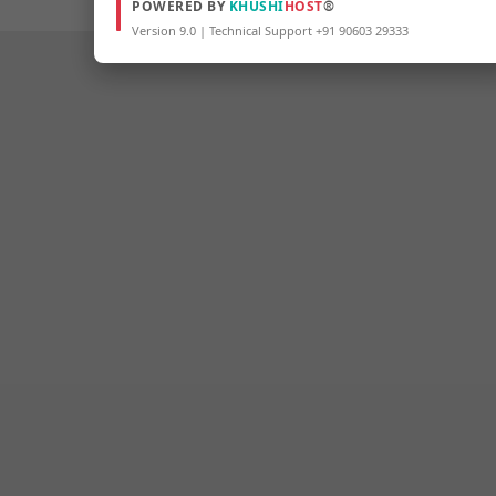
POWERED BY
KHUSHI
HOST
®
Version 9.0 | Technical Support +91 90603 29333