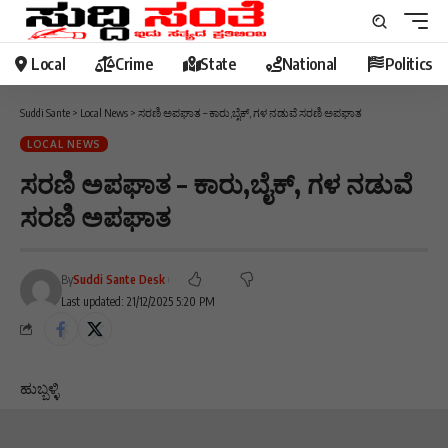
Local
Crime
State
National
Politics
Suddi Sante
>
Local News
>
ಸರಣಿ ಅಪಘಾತ – ಕಾರು,ಬೈಕ್, ಗಳ ನಡುವೆ ಸರಣಿ ಅಪಘಾತ
LOCAL NEWS
ಸರಣಿ ಅಪಘಾತ – ಕಾರು,ಬೈಕ್, ಗಳ ನಡುವೆ
ಸರಣಿ ಅಪಘಾತ
By
Suddi Sante Desk
Last updated: 21/12/2025 5:20 PM
ಹುಬ್ಬಳ್ಳಿ