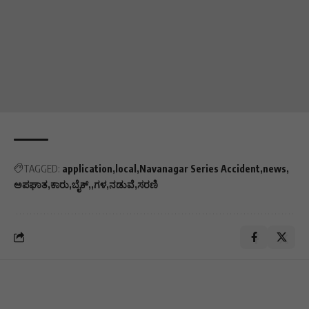
TAGGED:
application
local
Navanagar Series Accident
news
ಅಪಘಾತ
ಕಾರು,ಬೈಕ್,
ಗಳ
ನಡುವೆ
ಸರಣಿ