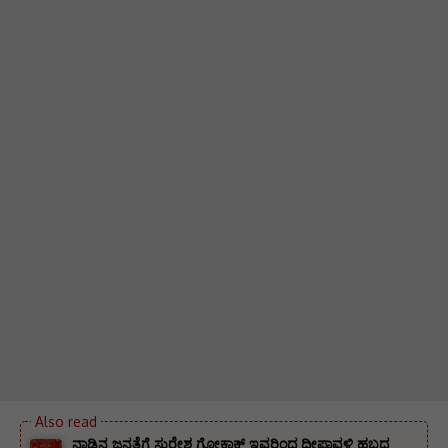
ನಾಡಿನ ಜನತೆಗೆ ಸುರೇಶ ಗೋಕಾಕ್ ಇವರಿಂದ ದೀಪಾವಳಿ ಹಬ್ಬದ