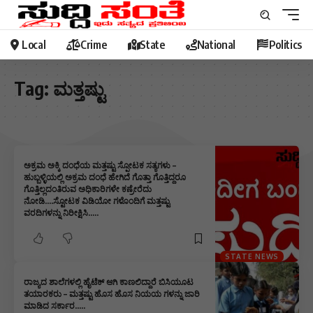
Local
Crime
State
National
Politics
Tag:
ಮತ್ತಷ್ಟು
ಅಕ್ರಮ ಅಕ್ಕಿ ದಂಧೆಯ ಮತ್ತಷ್ಟು ಸ್ಪೋಟಕ ಸತ್ಯಗಳು –
ಹುಬ್ಬಳ್ಳಿಯಲ್ಲಿ ಅಕ್ರಮ ದಂಧೆ ಹೇಗಿದೆ ಗೊತ್ತಾ ಗೊತ್ತಿದ್ದರೂ
ಗೊತ್ತಿಲ್ಲದಂತಿರುವ ಅಧಿಕಾರಿಗಳೇ ಕಣ್ರೇರೆದು
ನೋಡಿ….ಸ್ಟೋಟಕ ವಿಡಿಯೋ ಗಳೊಂದಿಗೆ ಮತ್ತಷ್ಟು
ವರದಿಗಳನ್ನು ನಿರೀಕ್ಷಿಸಿ…..
STATE NEWS
ರಾಜ್ಯದ ಶಾಲೆಗಳಲ್ಲಿ ಹೈಟೆಕ್ ಆಗಿ ಕಾಣಲಿದ್ದಾರೆ ಬಿಸಿಯೂಟ
ತಯಾರಕರು – ಮತ್ತಷ್ಟು ಹೊಸ ಹೊಸ ನಿಯಯ ಗಳ‌‌ನ್ನು ಜಾರಿ
ಮಾಡಿದ ಸರ್ಕಾರ…..