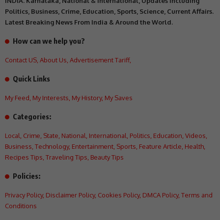
INDIA. Karnataka, National & International, Updates including
Politics, Business, Crime, Education, Sports, Science, Current Affairs.
Latest Breaking News From India & Around the World.
How can we help you?
Contact US
,
About Us
,
Advertisement Tariff
,
Quick Links
My Feed
,
My Interests
,
My History
,
My Saves
Categories:
Local
,
Crime
,
State
,
National
,
International
,
Politics
,
Education
,
Videos
,
Business
,
Technology
,
Entertainment
,
Sports
,
Feature Article
,
Health
,
Recipes Tips
,
Traveling Tips
,
Beauty Tips
Policies:
Privacy Policy
,
Disclaimer Policy
,
Cookies Policy
,
DMCA Policy
,
Terms and
Conditions