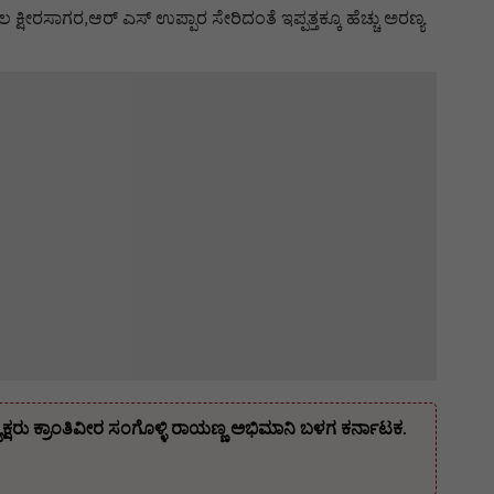
ಸಾಗರ,ಆರ್ ಎಸ್ ಉಪ್ಪಾರ ಸೇರಿದಂತೆ ಇಪ್ಪತ್ತಕ್ಕೂ ಹೆಚ್ಚು ಅರಣ್ಯ
ರು ಕ್ರಾಂತಿವೀರ ಸಂಗೊಳ್ಳಿ ರಾಯಣ್ಣ ಅಭಿಮಾನಿ ಬಳಗ ಕರ್ನಾಟಕ.