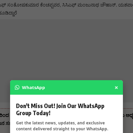
ಿಎಫ್ ಸಂತೋಷಕುಮಾರ ಕೆಂಚಪ್ಪವರ, ಸಿಸಿಎಫ್ ಮಂಜುನಾಥ ಚೌಹಾನ್. ಯಶಪಾಲ ಕ್ಷೀರ
ೂಡಿದ್ದಾರೆ
×
WhatsApp
Don't Miss Out! Join Our WhatsApp
Group Today!
ಿಂದ ದೀಪಾವಳಿ ಹಬ್ಬದ ಶುಭಾಶಯ ಗಳು ಸುರೇಶ ಗೋಕಾಕ್, ಸಂಸ್ಥಾಪಕರು ಅಧ್ಯಕ್ಷ
Get the latest news, updates, and exclusive
ನ ಸಭಾ ಕ್ಷೇತ್ರ
content delivered straight to your WhatsApp.