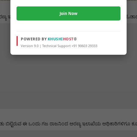
Join Now
ನು ಅರಣ್ಯ ಇಲಾಖೆಯ ಅಧಿಕಾರಿಗಳು ಮಾಡುತ್ತಿ ದ್ದಾರೆ. ಇನ್ನೂ ಒಂದೇ ಒಂದು ಆನೆ ಓಡ
POWERED BY
KHUSHI
HOST
®
Version 9.0 | Technical Support +91 90603 29333
ಿ ಬಿಡು ಬಿಟ್ಟಿರುವ ಈ ಒಂದು ಗಜ ರಾಜನಿಂದ ಅರಣ್ಯ ಇಲಾಖೆಯ ಅಧಿಕಾರಿಗಳಿಗೂ ಕೂ