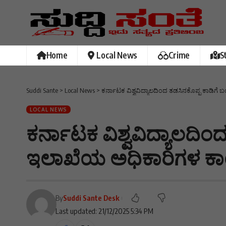
Home
Local News
Crime
S
Suddi Sante
>
Local News
>
ಕರ್ನಾಟಕ ವಿಶ್ವವಿದ್ಯಾಲದಿಂದ ತಡಸಿನಕೊಪ್ಪ ಕಾಡಿಗೆ
LOCAL NEWS
ಕರ್ನಾಟಕ ವಿಶ್ವವಿದ್ಯಾಲದಿಂ
ಇಲಾಖೆಯ ಅಧಿಕಾರಿಗಳ ಕಾ
By
Suddi Sante Desk
Last updated: 21/12/2025 5:34 PM