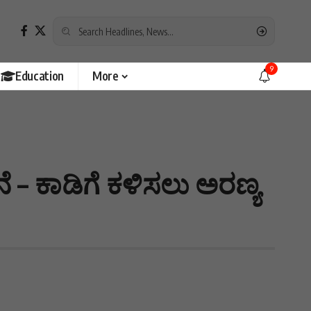
9
Education
More
ೆ – ಕಾಡಿಗೆ ಕಳಿಸಲು ಅರಣ್ಯ