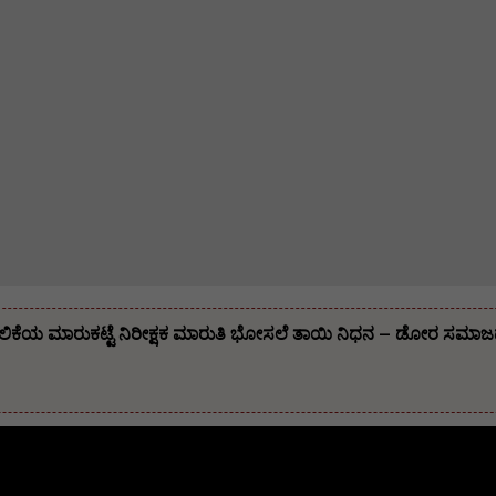
ಿಕೆಯ ಮಾರುಕಟ್ಟೆ ನಿರೀಕ್ಷಕ ಮಾರುತಿ ಭೋಸಲೆ ತಾಯಿ ನಿಧನ – ಡೋರ ಸಮಾಜದ ಹಿರ