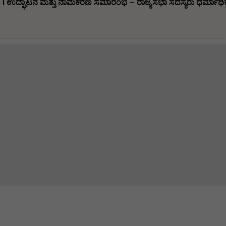
TI ಉದ್ಘಾಟನೆ ಮತ್ತು ನಾಮಕರಣ ಸಮಾರಂಭ – ರಾಜ್ಯಸಭಾ ಸದಸ್ಯರು ಧರ್ಮಾಧಿಕಾರ