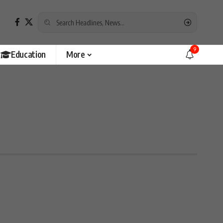
9
Education
More