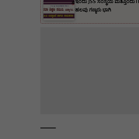
ಇಂದು JSS ಸಂಸ್ಥೆಯ ಮತ್ತೊಂದು I
ಹಲವು ಗಣ್ಯರು ಭಾಗಿ