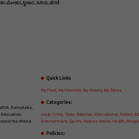
ಕರ್ತ
ಮೋಹನ
ಸ್ವೀಕಾರ.
ಹಿರಿಯ
ಹೆಗಡೆ
Quick Links
My Feed
,
My Interests
,
My History
,
My Saves
Categories:
INDIA. Karnataka,
, Education,
Local
,
Crime
,
State
,
National
,
International
,
Politics
,
Ed
Around the World.
Entertainment
,
Sports
,
Feature Article
,
Health
,
Recipe
Policies: