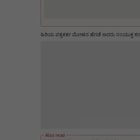
ಹಿರಿಯ ಪತ್ರಕರ್ತ ಮೋಹನ ಹೆಗಡೆ ಅವರು ಸಂಯುಕ್ತ ಕರ್ನಾ