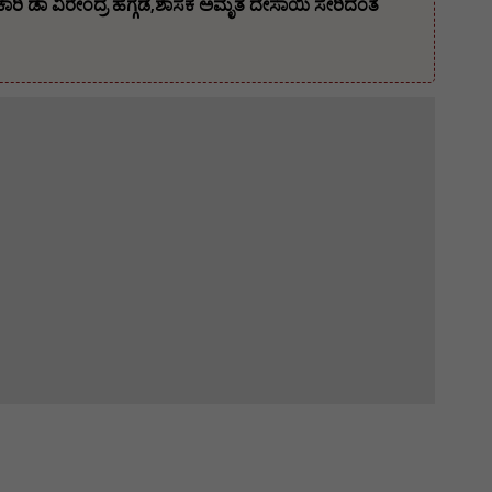
ಿ ಡಾ ವಿರೇಂದ್ರ ಹೆಗ್ಗಡೆ,ಶಾಸಕ ಅಮೃತ ದೇಸಾಯಿ ಸೇರಿದಂತೆ