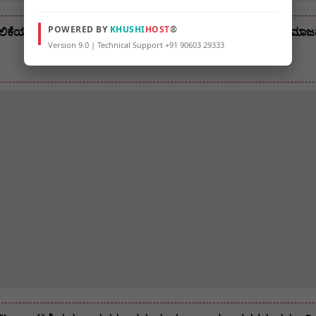
POWERED BY
KHUSHI
HOST
®
ಿಕೆಯ ಮಾರುಕಟ್ಟೆ ನಿರೀಕ್ಷಕ ಮಾರುತಿ ಭೋಸಲೆ ತಾಯಿ ನಿಧನ – ಡೋರ ಸಮಾಜದ ಹಿರ
Version 9.0 | Technical Support +91 90603 29333