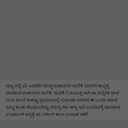
ರಾಜ್ಯ ದಲ್ಲಿ ಯೆ ಎರಡನೇ ದೊಡ್ಡ ಮಹಾನಗರ ಪಾಲಿಕೆ ಯಾಗಿದೆ ಹುಬ್ಬಳ್ಳಿ
ಧಾರವಾಡ ಮಹಾನಗರ ಪಾಲಿಕೆ. ಪಾಲಿಕೆ ಗೆ ಆಯುಕ್ತ ರಾಗಿ ಡಾ ರುದ್ರೇಶ ಘಾಳಿ
ಬಂದ ಮೇಲೆ ಸಾಕಷ್ಟು ಪ್ರಮಾಣದಲ್ಲಿ ಸುಧಾರಣೆ ಯಾಗಿದೆ ಈ ಒಂದು ನಡುವೆ
ಇನ್ನೂ ಕೂಡಾ ಕೆಲವೊಂದಿಷ್ಟು ಸಮಸ್ಯೆ ಗಳು ಆಗ್ತಾ ಇವೆ ಎಂಬೊದಕ್ಕೆ ಧಾರವಾಡ
ದ ಜರ್ಮನ್ ಆಸ್ಪತ್ರೆ ಯ ಸರ್ಕಲ್ ತಾಜಾ ಉದಾಹ ರಣೆಗೆ