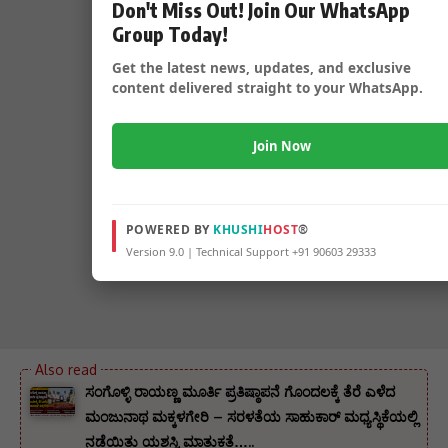
Don't Miss Out! Join Our WhatsApp
Group Today!
Get the latest news, updates, and exclusive
content delivered straight to your WhatsApp.
Join Now
POWERED BY
KHUSHI
HOST
®
Version 9.0 | Technical Support +91 90603 29333
ಸಂಗೊಳ್ಳಿ ರಾಯಣ್ಣ ಮೂರ್ತಿ ಪ್ರತಿಷ್ಠಾಪನೆ ಗೊಂದಲಕ್ಕೆ ತೆರೆ ಎಳೆದ
ಮಂಜುನಾಥ ಮಕ್ಕಳಗೇರಿ – ಸರಳತೆಯ ಸಾಹುಕಾರ್ ಮಧ್ಯಸ್ಥಿಕೆಯಲ್ಲಿ
ನಡೆಯಿತು ಯಶಸ್ವಿ ಮಾತುಕತೆ…..