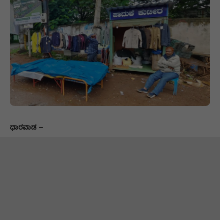
ಧಾರವಾಡ
–