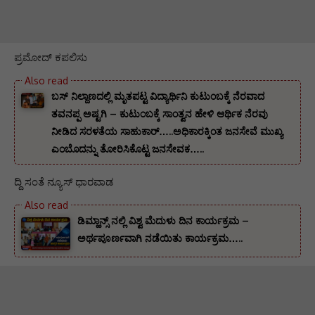
ಪ್ರಮೋದ್ ಕಪಲಿಸು
ಬಸ್ ನಿಲ್ದಾಣದಲ್ಲಿ ಮೃತಪಟ್ಟ ವಿದ್ಯಾರ್ಥಿನಿ ಕುಟುಂಬಕ್ಕೆ ನೆರವಾದ
ತವನಪ್ಪ ಅಷ್ಟಗಿ – ಕುಟುಂಬಕ್ಕೆ ಸಾಂತ್ವನ ಹೇಳಿ ಆರ್ಥಿಕ ನೆರವು
ನೀಡಿದ ಸರಳತೆಯ ಸಾಹುಕಾರ್…..ಅಧಿಕಾರಕ್ಕಿಂತ ಜನಸೇವೆ ಮುಖ್ಯ
ಎಂಬೊದನ್ನು ತೋರಿಸಿಕೊಟ್ಟ ಜನಸೇವಕ…..
ದ್ದಿ ಸಂತೆ ನ್ಯೂಸ್ ಧಾರವಾಡ
ಡಿಮ್ಹಾನ್ಸ್ ನಲ್ಲಿ ವಿಶ್ವ ಮೆದುಳು ದಿನ ಕಾರ್ಯಕ್ರಮ –
ಅರ್ಥಪೂರ್ಣವಾಗಿ ನಡೆಯಿತು ಕಾರ್ಯಕ್ರಮ…..